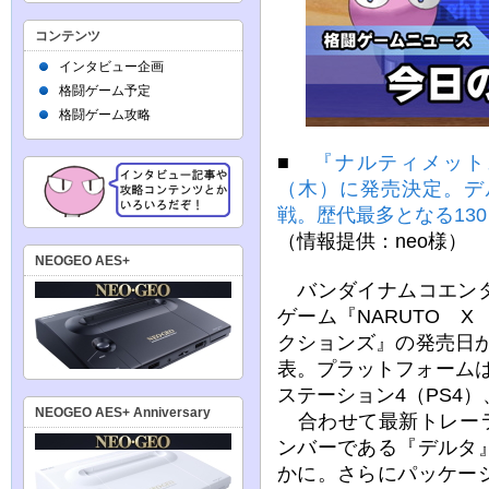
コンテンツ
インタビュー企画
格闘ゲーム予定
格闘ゲーム攻略
■
『ナルティメット
（木）に発売決定。デ
戦。歴代最多となる13
（情報提供：neo様）
NEOGEO AES+
バンダイナムコエンタ
ゲーム『NARUTO X
クションズ』の発売日が2
表。プラットフォームは
ステーション4（PS4）、Sw
NEOGEO AES+ Anniversary
合わせて最新トレーラ
ンバーである『デルタ
かに。さらにパッケー