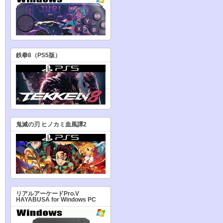
鉄拳8（PS5版）
鬼滅の刃 ヒノカミ血風譚2
リアルアーケードPro.V
HAYABUSA for Windows PC