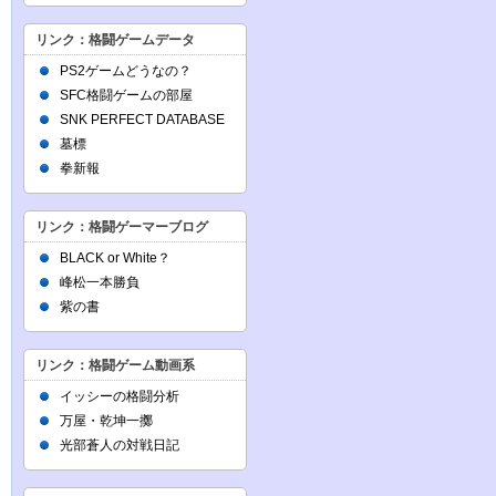
リンク：格闘ゲームデータ
PS2ゲームどうなの？
SFC格闘ゲームの部屋
SNK PERFECT DATABASE
墓標
拳新報
リンク：格闘ゲーマーブログ
BLACK or White？
峰松一本勝負
紫の書
リンク：格闘ゲーム動画系
イッシーの格闘分析
万屋・乾坤一擲
光部蒼人の対戦日記