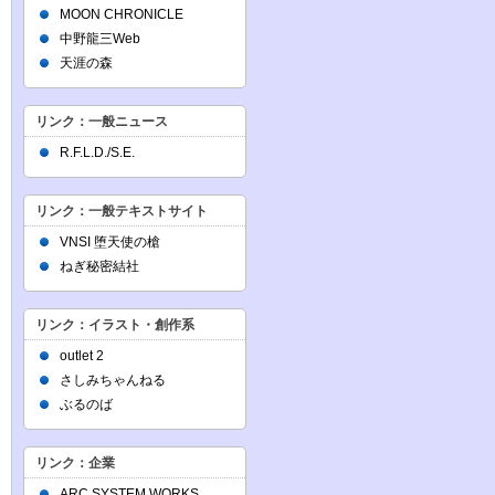
MOON CHRONICLE
中野龍三Web
天涯の森
リンク：一般ニュース
R.F.L.D./S.E.
リンク：一般テキストサイト
VNSI 堕天使の槍
ねぎ秘密結社
リンク：イラスト・創作系
outlet 2
さしみちゃんねる
ぶるのば
リンク：企業
ARC SYSTEM WORKS