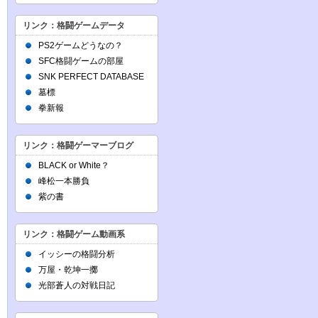
リンク：格闘ゲームデータ
PS2ゲームどうなの？
SFC格闘ゲームの部屋
SNK PERFECT DATABASE
墓標
拳新報
リンク：格闘ゲーマーブログ
BLACK or White？
峰松一本勝負
紫の書
リンク：格闘ゲーム動画系
イッシーの格闘分析
万屋・乾坤一擲
光部蒼人の対戦日記