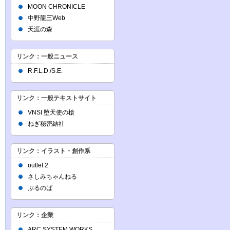
MOON CHRONICLE
中野龍三Web
天涯の森
リンク：一般ニュース
R.F.L.D./S.E.
リンク：一般テキストサイト
VNSI 堕天使の槍
ねぎ秘密結社
リンク：イラスト・創作系
outlet 2
さしみちゃんねる
ぶるのば
リンク：企業
ARC SYSTEM WORKS