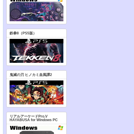
鉄拳8（PS5版）
鬼滅の刃 ヒノカミ血風譚2
リアルアーケードPro.V
HAYABUSA for Windows PC