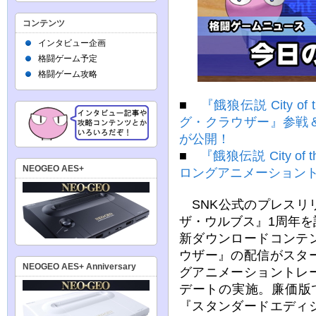
コンテンツ
インタビュー企画
格闘ゲーム予定
格闘ゲーム攻略
■
『餓狼伝説 City o
グ・クラウザー』参戦
が公開！
■
『餓狼伝説 City o
NEOGEO AES+
ロングアニメーション
SNK公式のプレスリ
ザ・ウルブス』1周年
新ダウンロードコンテ
ウザー』の配信がスタ
NEOGEO AES+ Anniversary
グアニメーショントレ
デートの実施。廉価版で
『スタンダードエディ