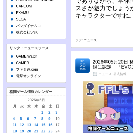
でありながら、本体
CAPCOM
スさが魅力でしょう
EXAMU
キャラクターですね
SEGA
バンダイナムコ
株式会社SNK
タグ:
ニュース
リンク：ニュースソース
GAME Watch
5月
2026年05月2
GAMER
20
録に認定！『EVO
ファミ通.com
2026
ニュース
,
公式情報
電撃オンライン
格闘ゲーム情報カレンダー
2026年5月
月
火
水
木
金
土
日
1
2
3
4
5
6
7
8
9
10
11
12
13
14
15
16
17
18
19
20
21
22
23
24