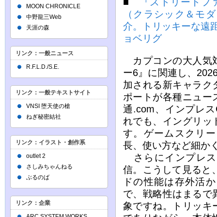
■
『ストリートフ
MOON CHRONICLE
（クラシック＆モダ
中野龍三Web
介。トリッキーな遠
天涯の森
ョベリグ
リンク：一般ニュース
カプコンの大人気対
R.F.L.D./S.E.
ー6』に関連し、20
加される新キャラク
リンク：一般テキストサイト
ポートが各種ニュー
VNSI 堕天使の槍
通.com、インプレス
ねぎ秘密結社
れでも、イングリッ
す。ゲームスクリー
リンク：イラスト・創作系
長、使い方など細か
さらにインプレスで
outlet 2
さしみちゃんねる
信。こうして見ると
ぶるのば
ドの性能は存外活か
で、戦略性はまるで
リンク：企業
象ですね。トリッキ
ARC SYSTEM WORKS