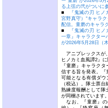
ー“童磨”が2026年
る上弦の弐がついに
■
『鬼滅の刃 ヒノ
宮野真守）”キャラク
配信。童磨のキャラ
■
『鬼滅の刃 ヒノ
一章』キャラクター
が2026年5月28日
アニプレックスが
ヒノカミ血風譚2』
『童磨』キャラクター
信する旨を発表。『
可能となる有償ダウ
（税込）。隊士票台
熟練度報酬として隊
が同梱されています
なお、『童磨』の
編）』『猗窩座（