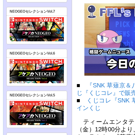
NEOGEOセレクションVol.7
NEOGEOセレクションVol.6
■
『SNK 草薙京
じ『くじコレ』で販
NEOGEOセレクションVol.5
■
くじコレ『SNK
インくじ
ティームエンタテイ
（金）12時00分よ