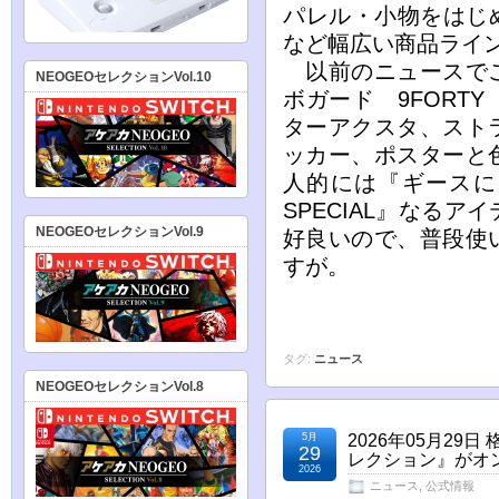
パレル・小物をはじ
など幅広い商品ライ
以前のニュースでご
NEOGEOセレクションVol.10
ボガード 9FORT
ターアクスタ、スト
ッカー、ポスターと
人的には『ギースに
SPECIAL』なる
NEOGEOセレクションVol.9
好良いので、普段使
すが。
タグ:
ニュース
NEOGEOセレクションVol.8
5月
2026年05月29
29
レクション』がオ
2026
ニュース
,
公式情報