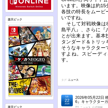
います。映像は約1
各技の特長をムービ
いですね。
楽天ビック
そして対戦映像は8
島平八』、さらに『
とが出来ます。基本
タンダード＆トリッ
そうなキャラクター
すよね。スピーディ
す。
タグ:
ニュース
5月
2026年05月2
22
6』キャラクター
2026
楽天ビック
ニュース
,
公式情報