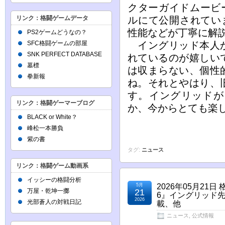
クターガイドムービー
リンク：格闘ゲームデータ
ルにて公開されてい
性能などが丁寧に解
PS2ゲームどうなの？
SFC格闘ゲームの部屋
イングリッド本人か
SNK PERFECT DATABASE
れているのが嬉しい
墓標
は収まらない、個性
拳新報
ね。それとやはり、
す。イングリッドが
リンク：格闘ゲーマーブログ
か、今からとても楽
BLACK or White？
峰松一本勝負
紫の書
タグ:
ニュース
リンク：格闘ゲーム動画系
イッシーの格闘分析
5月
2026年05月2
万屋・乾坤一擲
21
6』イングリッド
2026
光部蒼人の対戦日記
載、他
ニュース
,
公式情報