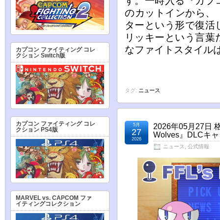
す。一時入る『カプ
のカットインから、『
ターという形で復活
リッキーという言葉
なファイトスタイル
カプコン ファイティング コレ
クション Switch版
タグ:
ニュース
カプコン ファイティング コレ
5月
2026年05月27日 
クション PS4版
27
Wolves』DLC
2026
ニュース
,
公式情報
MARVEL vs. CAPCOM ファ
イティングコレクション