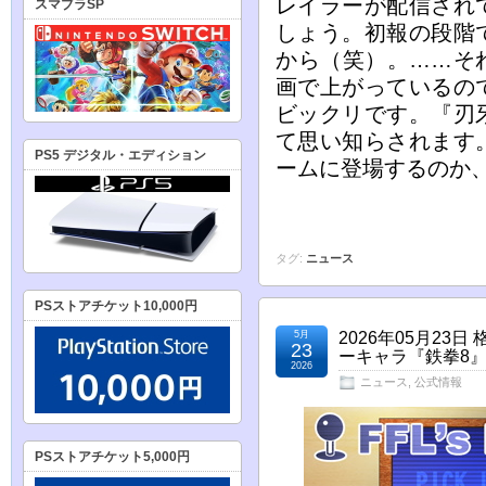
レイラーが配信され
スマブラSP
しょう。初報の段階
から（笑）。……そ
画で上がっているの
ビックリです。『刃
て思い知らされます
PS5 デジタル・エディション
ームに登場するのか
タグ:
ニュース
PSストアチケット10,000円
5月
2026年05月2
23
ーキャラ『鉄拳8』
2026
ニュース
,
公式情報
PSストアチケット5,000円