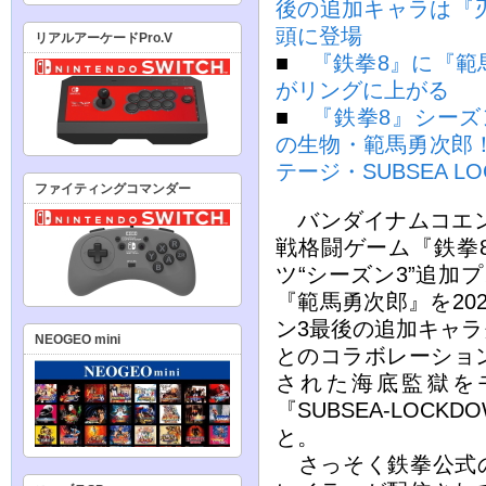
後の追加キャラは『刃
頭に登場
リアルアーケードPro.V
■
『鉄拳8』に『範
がリングに上がる
■
『鉄拳8』シーズ
の生物・範馬勇次郎
テージ・SUBSEA L
ファイティングコマンダー
バンダイナムコエン
戦格闘ゲーム『鉄拳
ツ“シーズン3”追加
『範馬勇次郎』を20
ン3最後の追加キャ
NEOGEO mini
とのコラボレーショ
された海底監獄を
『SUBSEA-LOCK
と。
さっそく鉄拳公式のY