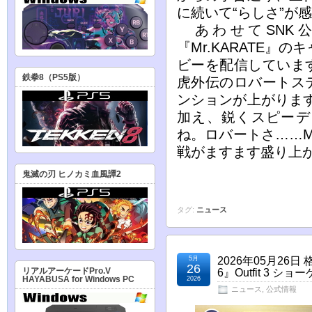
に続いて“らしさ”が
あわせてSNK公式
『Mr.KARATE』
ビーを配信していま
鉄拳8（PS5版）
虎外伝のロバートス
ンションが上がります
加え、鋭くスピーデ
ね。ロバートさ……M
戦がますます盛り上
鬼滅の刃 ヒノカミ血風譚2
タグ:
ニュース
5月
2026年05月2
26
リアルアーケードPro.V
6』Outfit 3
HAYABUSA for Windows PC
2026
ニュース
,
公式情報