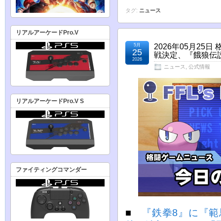
タグ:
ニュース
リアルアーケードPro.V
5月
2026年05月2
25
戦決定、『餓狼伝説C
2026
ニュース
,
公式情報
リアルアーケードPro.V S
ファイティングコマンダー
■
『鉄拳8』に『範