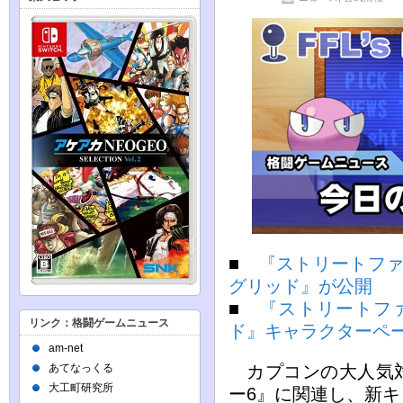
■
『ストリートファ
グリッド』が公開
■
『ストリートフ
リンク：格闘ゲームニュース
ド』キャラクターペ
am-net
あてなっくる
カプコンの大人気対
大工町研究所
ー6』に関連し、新