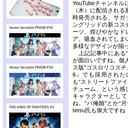
YouTubeチャンネ
（木）に配信される
時発売される、サガ
ングリッドの新コス
Venus Vacation PRISM PS5
ーツ、煌びやかなド
ア、吸血されてしま
多様なデザインが揃
上記記事中にある“
が面白いですね。個
ス版”ゴスロリコス
Venus Vacation PRISM PS4
6』でも採用された
も“ストリートファ
チューム、という感
キャラクターとして
ね。“バ俺婚”とか“
THE KING OF FIGHTERS XV
tetsu氏も偉大です