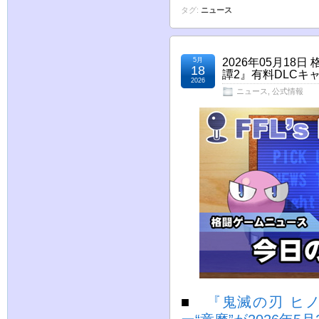
タグ:
ニュース
5月
2026年05月1
18
譚2』有料DLCキ
2026
ニュース
,
公式情報
■
『鬼滅の刃 ヒ