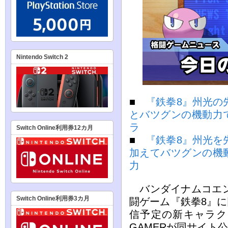
Nintendo Switch 2
■
『鉄拳8』州光の
とバツグンの機動力
ラ
Switch Online利用券12カ月
■
『鉄拳8』州光を
加えてバツグンの機
力
バンダイナムコエン
Switch Online利用券3カ月
闘ゲーム『鉄拳8』に
信予定の新キャラク
GAMERが同サイト公