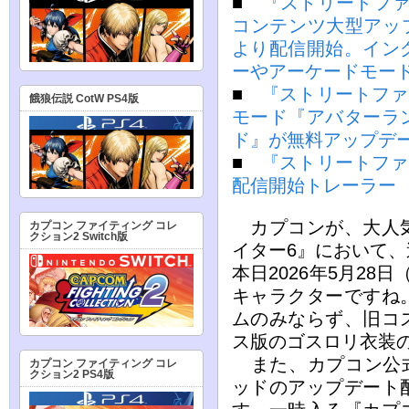
■
『ストリートファ
コンテンツ大型アップ
より配信開始。イン
ーやアーケードモー
■
『ストリートファ
餓狼伝説 CotW PS4版
モード『アバターラ
ド』が無料アップデ
■
『ストリートファ
配信開始トレーラー
カプコンが、大人気
カプコン ファイティング コレ
クション2 Switch版
イター6』において
本日2026年5月28
キャラクターですね
ムのみならず、旧コ
ス版のゴスロリ衣装
また、カプコン公式Y
カプコン ファイティング コレ
クション2 PS4版
ッドのアップデート