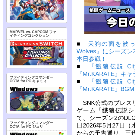
MARVEL vs. CAPCOM ファ
イティングコレクション
■
天狗の面を被った最
Wolves』にシーズン
本日参戦！
■
『餓狼伝説 City
『Mr.KARATE』
ファイティングコマンダー
■
『餓狼伝説 City
OCTA for PC キャミィ
『Mr.KARATE』BGM
SNK公式のプレス
ゲーム『餓狼伝説シ
て、シーズン2のDLC
ファイティングコマンダー
日2026年5月27
OCTA for PC ジュリ
からの予告通り、三代