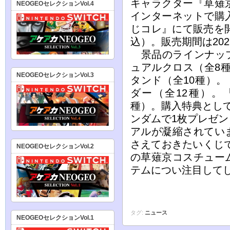
キャラクター『草薙
NEOGEOセレクションVol.4
インターネットで購
じコレ』にて販売を開
込）。販売期間は202
景品のラインナップ
ュアルクロス（全8種
NEOGEOセレクションVol.3
タンド（全10種）
ダー（全12種）。
種）。購入特典とし
ンダムで1枚プレゼ
アルが凝縮されてい
さえておきたいくじで
NEOGEOセレクションVol.2
の草薙京コスチュー
テムについ注目して
タグ:
ニュース
NEOGEOセレクションVol.1