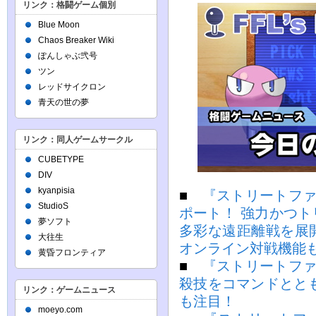
リンク：格闘ゲーム個別
Blue Moon
Chaos Breaker Wiki
ぽんしゃぶ弐号
ツン
レッドサイクロン
青天の世の夢
リンク：同人ゲームサークル
CUBETYPE
DIV
kyanpisia
■
『ストリートファ
StudioS
ポート！ 強力かつ
夢ソフト
多彩な遠距離戦を展
大往生
オンライン対戦機能
黄昏フロンティア
■
『ストリートファ
殺技をコマンドととも
リンク：ゲームニュース
も注目！
moeyo.com