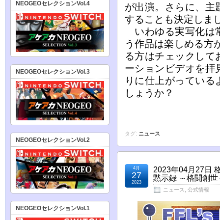
NEOGEOセレクションVol.4
が出演。さらに、主
することも決定しま
いわゆる実写化は常
う作品は楽しめる方
る方はチェックして
ーションビデオを拝
NEOGEOセレクションVol.3
りに仕上がっている
しょうか？
タグ:
ニュース
NEOGEOセレクションVol.2
4月
2023年04月2
27
黙示録 ～格闘創世
2023
ニュース
,
公式情報
NEOGEOセレクションVol.1