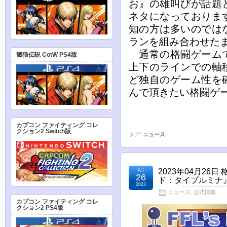
お』の雄叫びが話題
ネタになっておりま
知の方は多いのでは
ランを組み合わせた
通常の格闘ゲームで
餓狼伝説 CotW PS4版
上下のラインでの軸
ど独自のゲーム性を
んで頂きたい格闘ゲ
カプコン ファイティング コレ
クション2 Switch版
タグ:
ニュース
4月
2023年04月26
26
ド：タイプルミナ
2023
ニュース
,
公式情報
カプコン ファイティング コレ
クション2 PS4版