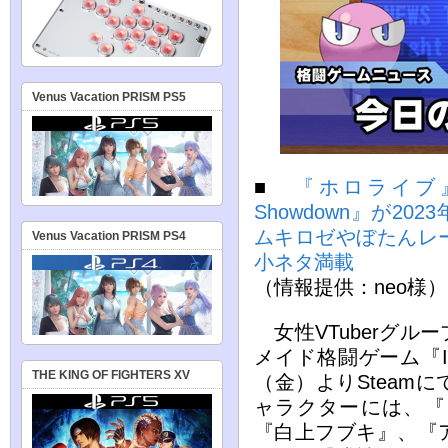
Venus Vacation PRISM PS5
■
『ホロライブ』
Showdown』が20
ムキロゼやぼたんレ
Venus Vacation PRISM PS4
小ネタ満載
（情報提供：neo様）
女性VTuberグル
メイド格闘ゲーム『Ido
THE KING OF FIGHTERS XV
（金）よりSteam
ャラクターには、『
『白上フブキ』、『