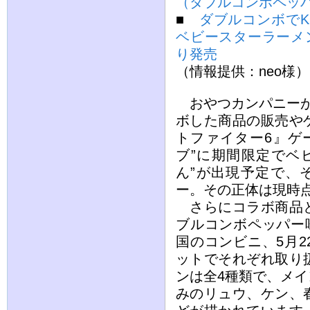
（ダブルコンボペッパ
■
ダブルコンボでKOし
ベビースターラーメ
り発売
（情報提供：neo様）
おやつカンパニーが
ボした商品の販売や
トファイター6』ゲ
ブ”に期間限定でベ
ん”が出現予定で、
ー。その正体は現時
さらにコラボ商品と
ブルコンボペッパー
国のコンビニ、5月
ットでそれぞれ取り
ンは全4種類で、メ
みのリュウ、ケン、