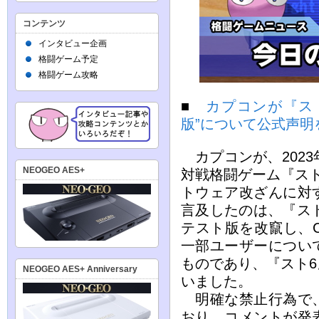
コンテンツ
インタビュー企画
格闘ゲーム予定
格闘ゲーム攻略
■
カプコンが『ス
版”について公式声明
カプコンが、2023
NEOGEO AES+
対戦格闘ゲーム『ス
トウェア改ざんに対
言及したのは、『ス
テスト版を改竄し、
一部ユーザーについ
ものであり、『スト
NEOGEO AES+ Anniversary
いました。
明確な禁止行為で、
おり、コメントが発