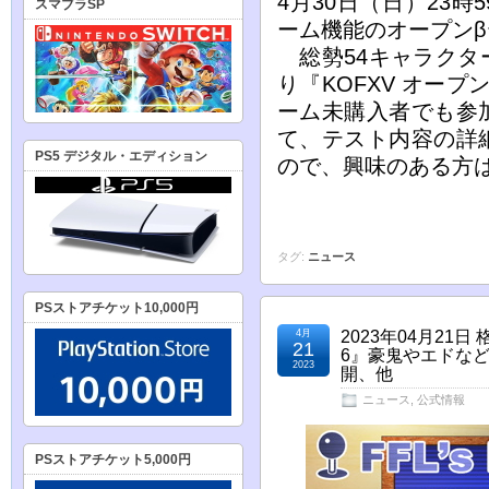
4月30日（日）23
スマブラSP
ーム機能のオープン
総勢54キャラクタ
り『KOFXV オー
ーム未購入者でも参
て、テスト内容の詳
PS5 デジタル・エディション
ので、興味のある方
タグ:
ニュース
PSストアチケット10,000円
4月
2023年04月2
21
6』豪鬼やエドな
2023
開、他
ニュース
,
公式情報
PSストアチケット5,000円