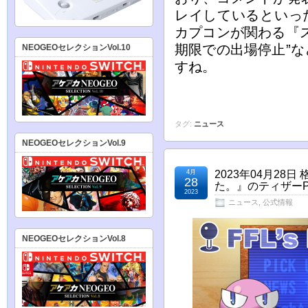
レイしているといっ
カプコンが関わる『
期限での出場停止”
NEOGEOセレクションVol.10
すね。
タグ:
ニュース
NEOGEOセレクションVol.9
4月
2023年04月2
28
た。』のティザー
2023
ニュース
,
公式情報
NEOGEOセレクションVol.8