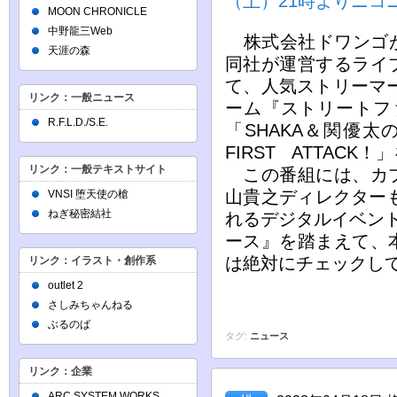
（土）21時よりニコ
MOON CHRONICLE
中野龍三Web
株式会社ドワンゴが、
天涯の森
同社が運営するライ
て、人気ストリーマー
リンク：一般ニュース
ーム『ストリートフ
R.F.L.D./S.E.
「SHAKA＆関優
FIRST ATTACK
リンク：一般テキストサイト
この番組には、カプ
山貴之ディレクターも
VNSI 堕天使の槍
ねぎ秘密結社
れるデジタルイベン
ース』を踏まえて、
は絶対にチェックし
リンク：イラスト・創作系
outlet 2
さしみちゃんねる
ぶるのば
タグ:
ニュース
リンク：企業
ARC SYSTEM WORKS