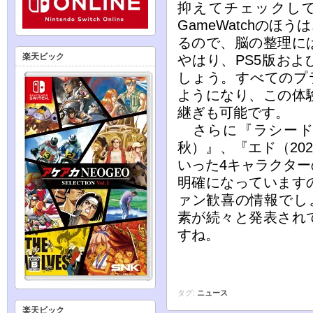
抑えてチェックし
GameWatchの
るので、脳の整理に
楽天ビック
やはり、PS5版およ
しょう。すべてのプ
ようになり、この体
継ぎも可能です。
さらに『ラシード（20
秋）』、『エド（20
いった4キャラクタ
明確になっています
ァン歓喜の情報でし
素が続々と発表され
すね。
タグ:
ニュース
楽天ビック