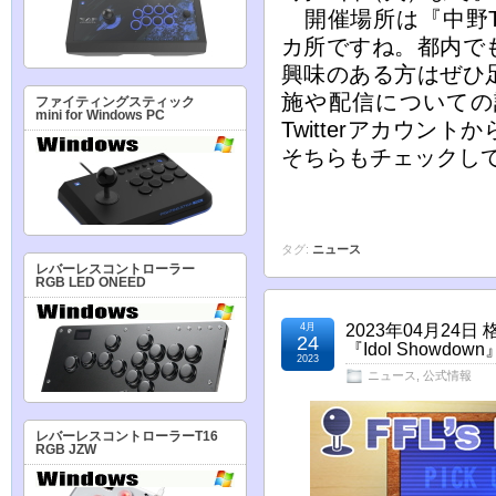
開催場所は『中野T
カ所ですね。都内で
興味のある方はぜひ
施や配信についての
ファイティングスティック
mini for Windows PC
Twitterアカウ
そちらもチェックし
タグ:
ニュース
レバーレスコントローラー
RGB LED ONEED
4月
2023年04月2
24
『Idol Showd
2023
ニュース
,
公式情報
レバーレスコントローラーT16
RGB JZW