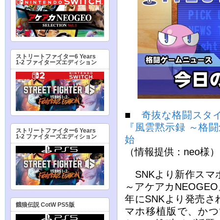
ストリートファイター6 Years
1-2 ファイターズエディション
■
奇抜な格闘スタ
『風雲黙示録 ～格闘
ストリートファイター6 Years
1-2 ファイターズエディション
始
（情報提供：neo様）
SNKより新作スマ
～アケアカNEOGEO
年にSNKより発売
餓狼伝説 CotW PS5版
マホ移植版で、かつ