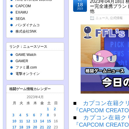
4月
2023年04月1
18
ー完全連携ブランド『
CAPCOM
2023
他
EXAMU
ニュース
,
公式情報
SEGA
バンダイナムコ
株式会社SNK
リンク：ニュースソース
GAME Watch
GAMER
ファミ通.com
電撃オンライン
格闘ゲーム情報カレンダー
2023年4月
■
カプコン在籍ク
月
火
水
木
金
土
日
1
2
『CAPCOM CREAT
3
4
5
6
7
8
9
■
カプコン在籍ク
10
11
12
13
14
15
16
『CAPCOM CREAT
17
18
19
20
21
22
23