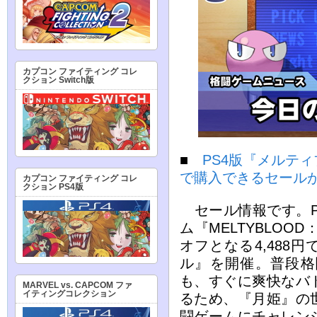
カプコン ファイティング コレ
クション Switch版
■
PS4版『メルテ
で購入できるセール
カプコン ファイティング コレ
クション PS4版
セール情報です。Pro
ム『MELTYBLOOD
オフとなる4,488円
ル』を開催。普段格
も、すぐに爽快なバ
MARVEL vs. CAPCOM ファ
イティングコレクション
るため、『月姫』の
闘ゲームにチャレン