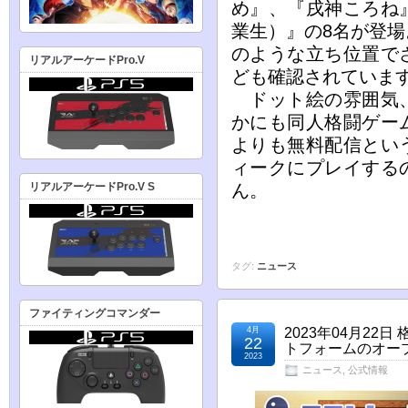
め』、『戌神ころね
業生）』の8名が登
のような立ち位置で
リアルアーケードPro.V
ども確認されていま
ドット絵の雰囲気、
かにも同人格闘ゲー
よりも無料配信とい
ィークにプレイする
リアルアーケードPro.V S
ん。
タグ:
ニュース
ファイティングコマンダー
4月
2023年04月22
22
トフォームのオープ
2023
ニュース
,
公式情報