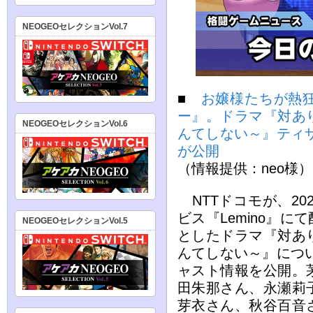
NEOGEOセレクションVol.7
■
お嬢様たちが熱
ー』。ドラマ『対あ
NEOGEOセレクションVol.6
んてしない～』ティ
が公開
（情報提供：neo様）
NTTドコモが、20
ビス『Lemino』
NEOGEOセレクションVol.5
としたドラマ『対あ
んてしない～』につ
ャスト情報を公開。
田朱那さん、永瀬莉
芽衣さん、秋谷百音