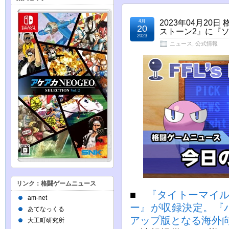
4月
2023年04月20
20
ストーン2』に『
2023
ニュース
,
公式情報
リンク：格闘ゲームニュース
■
『タイトーマイル
am-net
ー』が収録決定。『
あてなっくる
アップ版となる海外
大工町研究所