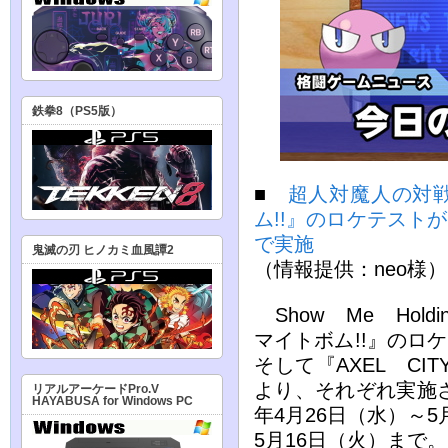
鉄拳8（PS5版）
■
超人対魔人の対
ム!!』のロケテストが
で実施
鬼滅の刃 ヒノカミ血風譚2
（情報提供：neo様）
Show Me Hol
マイトボム!!』のロケ
そして『AXEL CI
より、それぞれ実施さ
リアルアーケードPro.V
HAYABUSA for Windows PC
年4月26日（水）～5
5月16日（火）まで。