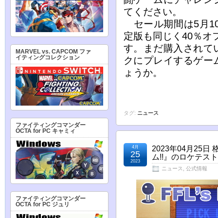
てください。
セール期間は5月10
定版も同じく40％オ
す。まだ購入されて
MARVEL vs. CAPCOM ファ
イティングコレクション
クにプレイするゲー
ょうか。
タグ:
ニュース
ファイティングコマンダー
OCTA for PC キャミィ
4月
2023年04月2
25
ム!!』のロケテス
2023
ニュース
,
公式情報
ファイティングコマンダー
OCTA for PC ジュリ