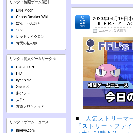
リンク：格闘ゲーム個別
Blue Moon
Chaos Breaker Wiki
4月
2023年04月1
19
THE FIRST A
ぽんしゃぶ弐号
2023
ツン
ニュース
,
公式情報
レッドサイクロン
青天の世の夢
リンク：同人ゲームサークル
CUBETYPE
DIV
kyanpisia
StudioS
夢ソフト
大往生
黄昏フロンティア
■
人気ストリーマー
リンク：ゲームニュース
『ストリートファイタ
moeyo.com