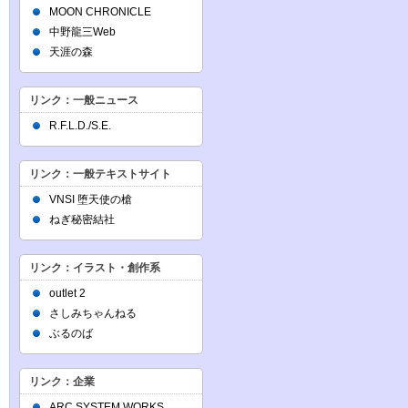
MOON CHRONICLE
中野龍三Web
天涯の森
リンク：一般ニュース
R.F.L.D./S.E.
リンク：一般テキストサイト
VNSI 堕天使の槍
ねぎ秘密結社
リンク：イラスト・創作系
outlet 2
さしみちゃんねる
ぶるのば
リンク：企業
ARC SYSTEM WORKS