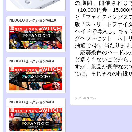
の期間、開催されま
（10,000円券・15
と『ファイティングスティ
NEOGEOセレクションVol.10
版『ストリートファイ
ペイドで購入し、キャン
グヘッドセット スト
抽選で7名に当たります
応募条件のハードルが
ど多くもないことから
NEOGEOセレクションVol.9
すが、景品が豪華なの
ては、それぞれの特設
タグ:
ニュース
NEOGEOセレクションVol.8