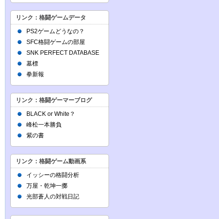
リンク：格闘ゲームデータ
PS2ゲームどうなの？
SFC格闘ゲームの部屋
SNK PERFECT DATABASE
墓標
拳新報
リンク：格闘ゲーマーブログ
BLACK or White？
峰松一本勝負
紫の書
リンク：格闘ゲーム動画系
イッシーの格闘分析
万屋・乾坤一擲
光部蒼人の対戦日記