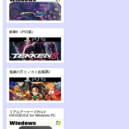
鉄拳8（PS5版）
鬼滅の刃 ヒノカミ血風譚2
リアルアーケードPro.V
HAYABUSA for Windows PC