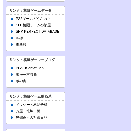
リンク：格闘ゲームデータ
PS2ゲームどうなの？
SFC格闘ゲームの部屋
SNK PERFECT DATABASE
墓標
拳新報
リンク：格闘ゲーマーブログ
BLACK or White？
峰松一本勝負
紫の書
リンク：格闘ゲーム動画系
イッシーの格闘分析
万屋・乾坤一擲
光部蒼人の対戦日記