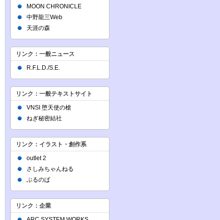
MOON CHRONICLE
中野龍三Web
天涯の森
リンク：一般ニュース
R.F.L.D./S.E.
リンク：一般テキストサイト
VNSI 堕天使の槍
ねぎ秘密結社
リンク：イラスト・創作系
outlet 2
さしみちゃんねる
ぶるのば
リンク：企業
ARC SYSTEM WORKS