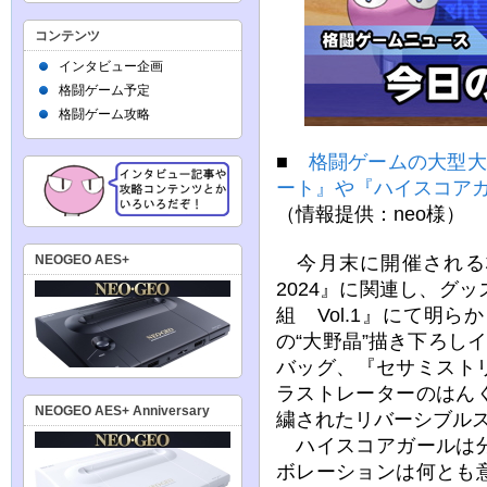
コンテンツ
インタビュー企画
格闘ゲーム予定
格闘ゲーム攻略
■
格闘ゲームの大型大会『
ート』や『ハイスコア
（情報提供：neo様）
今月末に開催される格
NEOGEO AES+
2024』に関連し、グ
組 Vol.1』にて明
の“大野晶”描き下ろし
バッグ、『セサミスト
ラストレーターのはん
NEOGEO AES+ Anniversary
繍されたリバーシブル
ハイスコアガールは分
ボレーションは何とも