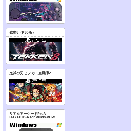
鉄拳8（PS5版）
鬼滅の刃 ヒノカミ血風譚2
リアルアーケードPro.V
HAYABUSA for Windows PC