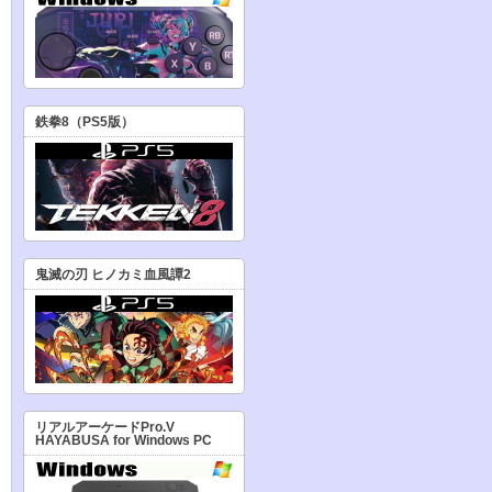
鉄拳8（PS5版）
鬼滅の刃 ヒノカミ血風譚2
リアルアーケードPro.V
HAYABUSA for Windows PC