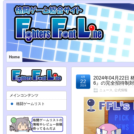
Home
4月
2024年04月2
22
6』の完全招待制対戦
2024
ニュース
,
公式情報
メインコンテンツ
格闘ゲームリスト