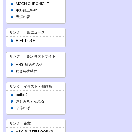
MOON CHRONICLE
中野龍三Web
天涯の森
リンク：一般ニュース
R.F.L.D./S.E.
リンク：一般テキストサイト
VNSI 堕天使の槍
ねぎ秘密結社
リンク：イラスト・創作系
outlet 2
さしみちゃんねる
ぶるのば
リンク：企業
ARC SYSTEM WORKS