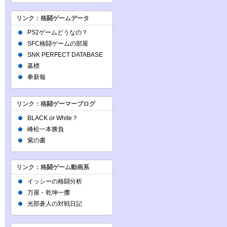
リンク：格闘ゲームデータ
PS2ゲームどうなの？
SFC格闘ゲームの部屋
SNK PERFECT DATABASE
墓標
拳新報
リンク：格闘ゲーマーブログ
BLACK or White？
峰松一本勝負
紫の書
リンク：格闘ゲーム動画系
イッシーの格闘分析
万屋・乾坤一擲
光部蒼人の対戦日記