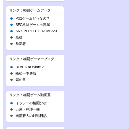
リンク：格闘ゲームデータ
PS2ゲームどうなの？
SFC格闘ゲームの部屋
SNK PERFECT DATABASE
墓標
拳新報
リンク：格闘ゲーマーブログ
BLACK or White？
峰松一本勝負
紫の書
リンク：格闘ゲーム動画系
イッシーの格闘分析
万屋・乾坤一擲
光部蒼人の対戦日記