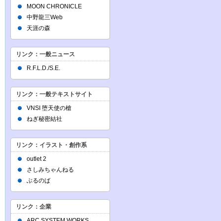
MOON CHRONICLE
中野龍三Web
天涯の森
リンク：一般ニュース
R.F.L.D./S.E.
リンク：一般テキストサイト
VNSI 堕天使の槍
ねぎ秘密結社
リンク：イラスト・創作系
outlet 2
さしみちゃんねる
ぶるのば
リンク：企業
ARC SYSTEM WORKS