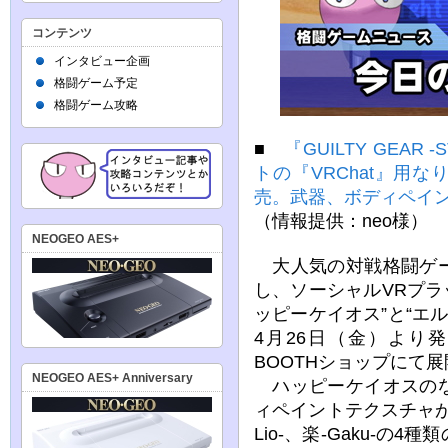
コンテンツ
インタビュー企画
格闘ゲーム予定
格闘ゲーム攻略
■
『GUILTY GEA
トの『VRChat』用な
売。武器、ボディペイ
（情報提供：neo様）
NEOGEO AES+
大人気の対戦格闘ゲー
し、ソーシャルVRプラッ
ッピーケイオス”と“エル
4月26日（金）より
BOOTHショップにて
NEOGEO AES+ Anniversary
ハッピーケイオスのな
ィペイントテクスチャ
Lio-、楽-Gaku-