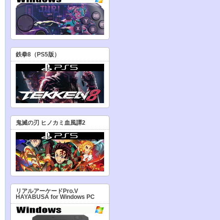
鉄拳8（PS5版）
鬼滅の刃 ヒノカミ血風譚2
リアルアーケードPro.V
HAYABUSA for Windows PC