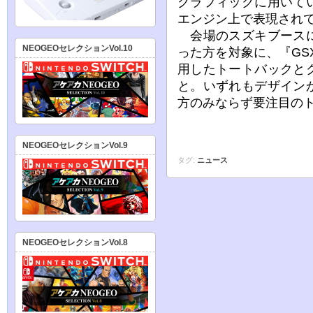
グラフィックに用いて
エンジン上で表現され
会場のスズキブースに
NEOGEOセレクションVol.10
った方を対象に、『GS
用したトートバックと
と。いずれもデザイン
方のみならず要注目の
NEOGEOセレクションVol.9
タグ:
ニュース
NEOGEOセレクションVol.8