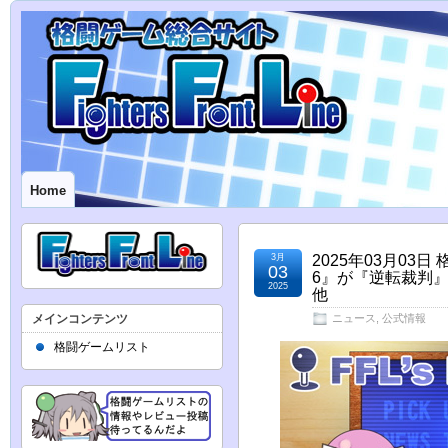
Home
3月
2025年03月0
03
6』が『逆転裁判
2025
他
メインコンテンツ
ニュース
,
公式情報
格闘ゲームリスト