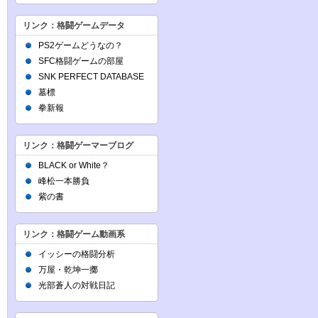
リンク：格闘ゲームデータ
PS2ゲームどうなの？
SFC格闘ゲームの部屋
SNK PERFECT DATABASE
墓標
拳新報
リンク：格闘ゲーマーブログ
BLACK or White？
峰松一本勝負
紫の書
リンク：格闘ゲーム動画系
イッシーの格闘分析
万屋・乾坤一擲
光部蒼人の対戦日記