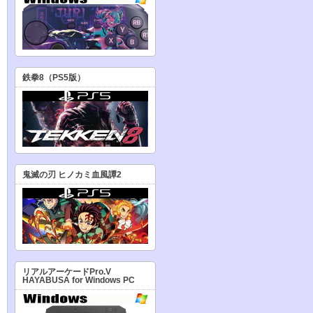
鉄拳8（PS5版）
鬼滅の刃 ヒノカミ血風譚2
リアルアーケードPro.V
HAYABUSA for Windows PC