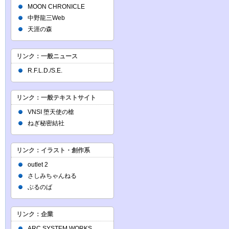
MOON CHRONICLE
中野龍三Web
天涯の森
リンク：一般ニュース
R.F.L.D./S.E.
リンク：一般テキストサイト
VNSI 堕天使の槍
ねぎ秘密結社
リンク：イラスト・創作系
outlet 2
さしみちゃんねる
ぶるのば
リンク：企業
ARC SYSTEM WORKS