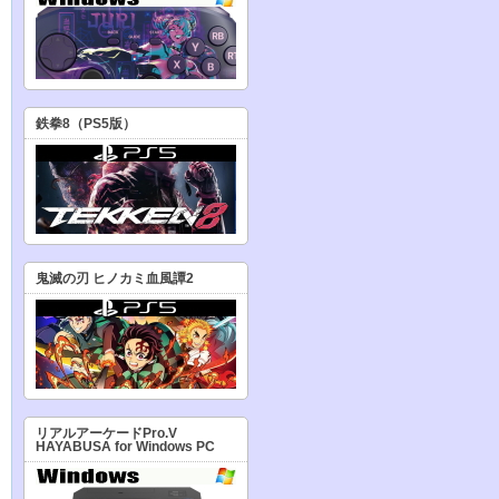
鉄拳8（PS5版）
鬼滅の刃 ヒノカミ血風譚2
リアルアーケードPro.V
HAYABUSA for Windows PC