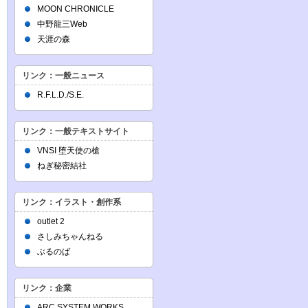
MOON CHRONICLE
中野龍三Web
天涯の森
リンク：一般ニュース
R.F.L.D./S.E.
リンク：一般テキストサイト
VNSI 堕天使の槍
ねぎ秘密結社
リンク：イラスト・創作系
outlet 2
さしみちゃんねる
ぶるのば
リンク：企業
ARC SYSTEM WORKS