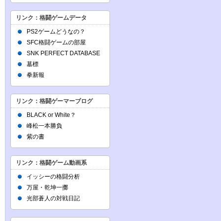
リンク：格闘ゲームデータ
PS2ゲームどうなの？
SFC格闘ゲームの部屋
SNK PERFECT DATABASE
墓標
拳新報
リンク：格闘ゲーマーブログ
BLACK or White？
峰松一本勝負
紫の書
リンク：格闘ゲーム動画系
イッシーの格闘分析
万屋・乾坤一擲
光部蒼人の対戦日記