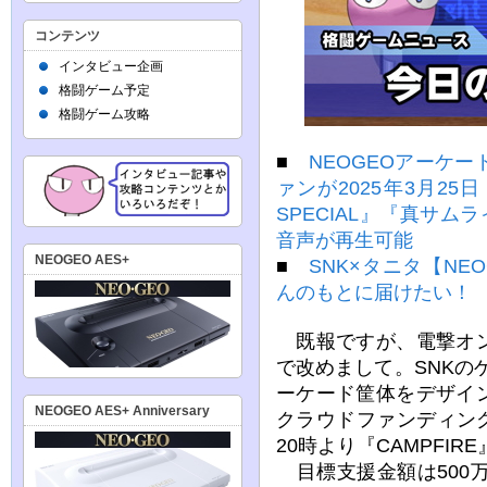
コンテンツ
インタビュー企画
格闘ゲーム予定
格闘ゲーム攻略
■
NEOGEOアーケ
ァンが2025年3月25
SPECIAL』『真サ
音声が再生可能
NEOGEO AES+
■
SNK×タニタ【N
んのもとに届けたい！
既報ですが、電撃オン
で改めまして。SNKの
ーケード筐体をデザイ
NEOGEO AES+ Anniversary
クラウドファンディング
20時より『CAMPFI
目標支援金額は500