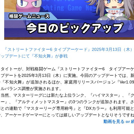
■
『ストリートファイター6 タイプアーケード』2025年3月13日（木
アップデートにて『不知火舞』が参戦
タイトーが、対戦格闘ゲーム『ストリートファイター6 タイプアー
ップデートを2025年3月13日（木）に実施。今回のアップデートでは、
ー『不知火舞』が追加されるほか、家庭用リリースバージョン『Ver1.0
トルバランス調整が実施されます。
当然、マスターリーグには新たな上位ランク、『ハイマスター』、『
ター』、『アルティメットマスター』の3つのランクが追加されます。
用との連動で『マスターリーグ専用称号』と『DXカラー』も利用可能
で、アーケードゲーマーにとっては嬉しいアップデートとなりそうです
動画を見る or 