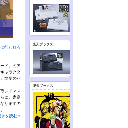
楽天ブックス
）に行われる
ケード』のア
新キャラクタ
9』準拠のバ
楽天ブックス
グランドマス
さらに、家庭
となりますの
ね。
続きを読む »