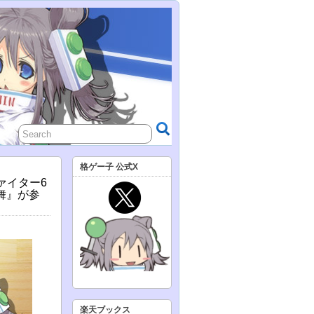
格ゲー子 公式X
ァイター6
舞』が参
楽天ブックス