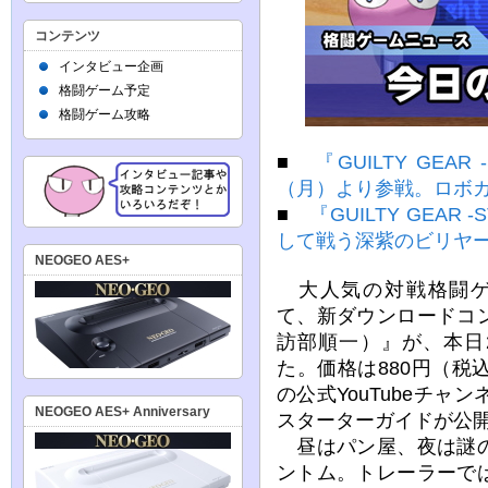
コンテンツ
インタビュー企画
格闘ゲーム予定
格闘ゲーム攻略
■
『GUILTY GEA
（月）より参戦。ロボ
■
『GUILTY GEA
して戦う深紫のビリヤ
NEOGEO AES+
大人気の対戦格闘ゲーム『
て、新ダウンロードコ
訪部順一）』が、本日2
た。価格は880円（
の公式YouTubeチ
NEOGEO AES+ Anniversary
スターターガイドが公
昼はパン屋、夜は謎の
ントム。トレーラーで