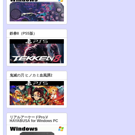
鉄拳8（PS5版）
鬼滅の刃 ヒノカミ血風譚2
リアルアーケードPro.V
HAYABUSA for Windows PC