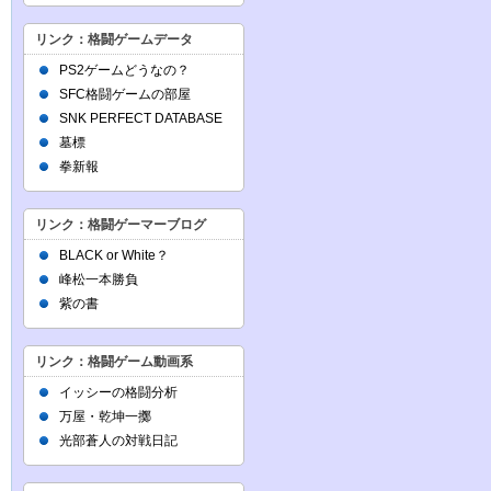
リンク：格闘ゲームデータ
PS2ゲームどうなの？
SFC格闘ゲームの部屋
SNK PERFECT DATABASE
墓標
拳新報
リンク：格闘ゲーマーブログ
BLACK or White？
峰松一本勝負
紫の書
リンク：格闘ゲーム動画系
イッシーの格闘分析
万屋・乾坤一擲
光部蒼人の対戦日記