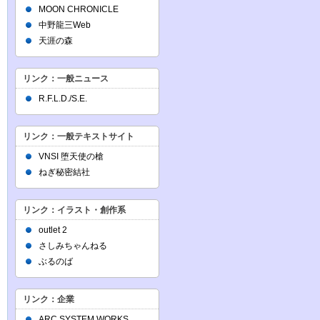
MOON CHRONICLE
中野龍三Web
天涯の森
リンク：一般ニュース
R.F.L.D./S.E.
リンク：一般テキストサイト
VNSI 堕天使の槍
ねぎ秘密結社
リンク：イラスト・創作系
outlet 2
さしみちゃんねる
ぶるのば
リンク：企業
ARC SYSTEM WORKS