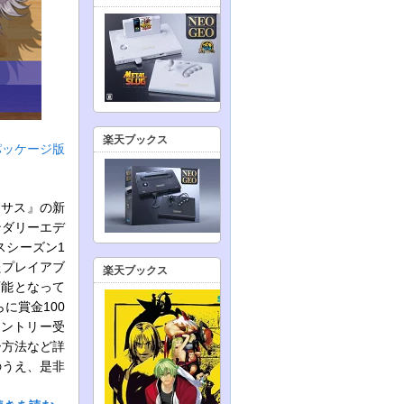
楽天ブックス
パッケージ版
ーサス』の新
ェンダリーエデ
スシーズン1
たプレイアブ
楽天ブックス
可能となって
に賞金100
のエントリー受
ー方法など詳
のうえ、是非