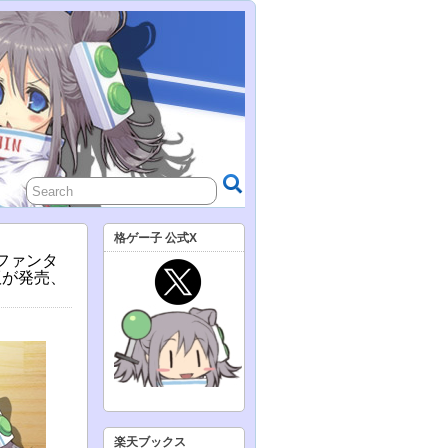
格ゲー子 公式X
ーファンタ
版が発売、
楽天ブックス