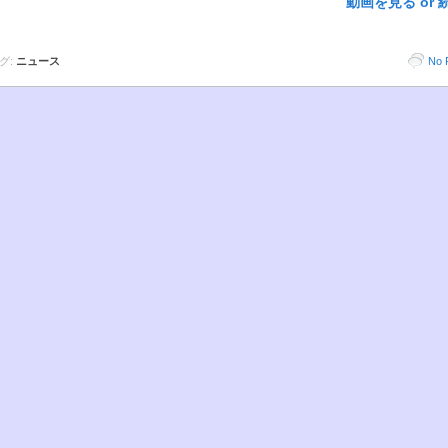
動画を見る or 
グ:
ニュース
No 