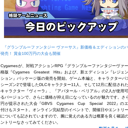
■
『グランブルーファンタジー ヴァーサス』新価格＆エディションの
が発売！ 賞金100万円の大会も開催
Cygamesが、対戦アクションRPG『グランブルーファンタジーヴァ
格版『Cygames Greatest Hits』および、新エディション『レジ
ィション』パッケージ版の発売を開始。ゲーム本編と、キャラクターパ
＆シーズン2で登場したDLCキャラクター11人、そして12月に配信され
ルキャラクター『ヴィーラ』、『アバタール・ベリアル』の2人が使用
いるバージョンで、さらに価格が抑え目になっているのが魅力です。さら
円が提示された大会『GBVS Cygames Cup Special 2022』
け付けもスタート。オンライン完結型のイベントで、開催日やエントリ
細についても記されていますので、腕に覚えのある方は概要を良く確認
エントリーなさってみてください。