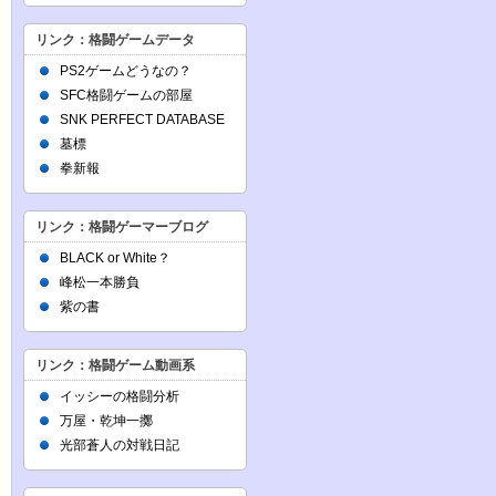
リンク：格闘ゲームデータ
PS2ゲームどうなの？
SFC格闘ゲームの部屋
SNK PERFECT DATABASE
墓標
拳新報
リンク：格闘ゲーマーブログ
BLACK or White？
峰松一本勝負
紫の書
リンク：格闘ゲーム動画系
イッシーの格闘分析
万屋・乾坤一擲
光部蒼人の対戦日記