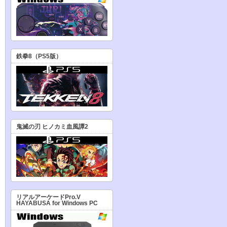
鉄拳8（PS5版）
鬼滅の刃 ヒノカミ血風譚2
リアルアーケードPro.V
HAYABUSA for Windows PC