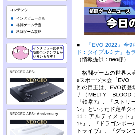
コンテンツ
インタビュー企画
格闘ゲーム予定
格闘ゲーム攻略
■
『EVO 2022
ド：タイプルミナ』も
（情報提供：neo様）
格闘ゲームの世界大会『E
NEOGEO AES+
eスポーツ大会『EVO 
回の目玉は、EVO初
ナ（MELTY BLOO
『鉄拳7』、『ストリ
ン』といったド定番タ
NEOGEO AES+ Anniversary
11：アルティメット
15』、『ドラゴンボ
トライヴ』、『グラン