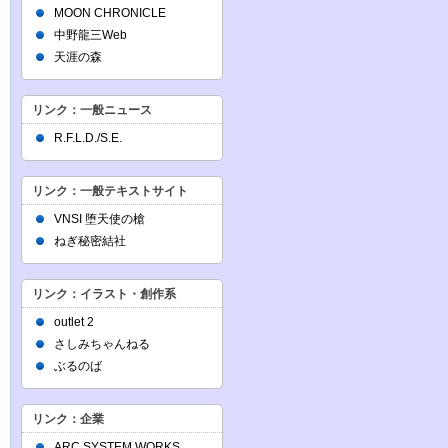
MOON CHRONICLE
中野龍三Web
天涯の森
リンク：一般ニュース
R.F.L.D./S.E.
リンク：一般テキストサイト
VNSI 堕天使の槍
ねぎ秘密結社
リンク：イラスト・創作系
outlet 2
さしみちゃんねる
ぶるのば
リンク：企業
ARC SYSTEM WORKS