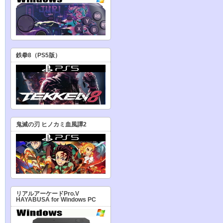
鉄拳8（PS5版）
鬼滅の刃 ヒノカミ血風譚2
リアルアーケードPro.V
HAYABUSA for Windows PC