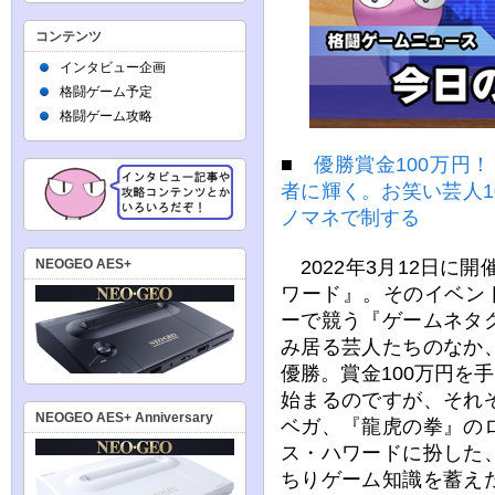
コンテンツ
インタビュー企画
格闘ゲーム予定
格闘ゲーム攻略
■
優勝賞金100万円！
者に輝く。お笑い芸人
ノマネで制する
2022年3月12日に開
NEOGEO AES+
ワード』。そのイベン
ーで競う『ゲームネタ
み居る芸人たちのなか
優勝。賞金100万円を
始まるのですが、それ
NEOGEO AES+ Anniversary
ベガ、『龍虎の拳』の
ス・ハワードに扮した
ちりゲーム知識を蓄え