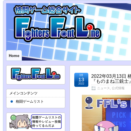
Home
3月
2022年03月1
13
『ものまね三銃士
2022
ニュース
,
公式情報
メインコンテンツ
格闘ゲームリスト