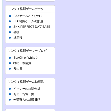
リンク：格闘ゲームデータ
PS2ゲームどうなの？
SFC格闘ゲームの部屋
SNK PERFECT DATABASE
墓標
拳新報
リンク：格闘ゲーマーブログ
BLACK or White？
峰松一本勝負
紫の書
リンク：格闘ゲーム動画系
イッシーの格闘分析
万屋・乾坤一擲
光部蒼人の対戦日記