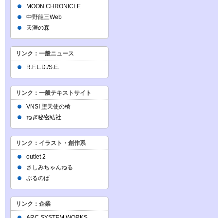
MOON CHRONICLE
中野龍三Web
天涯の森
リンク：一般ニュース
R.F.L.D./S.E.
リンク：一般テキストサイト
VNSI 堕天使の槍
ねぎ秘密結社
リンク：イラスト・創作系
outlet 2
さしみちゃんねる
ぶるのば
リンク：企業
ARC SYSTEM WORKS