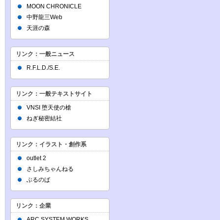
MOON CHRONICLE
中野龍三Web
天涯の森
リンク：一般ニュース
R.F.L.D./S.E.
リンク：一般テキストサイト
VNSI 堕天使の槍
ねぎ秘密結社
リンク：イラスト・創作系
outlet 2
さしみちゃんねる
ぶるのば
リンク：企業
ARC SYSTEM WORKS