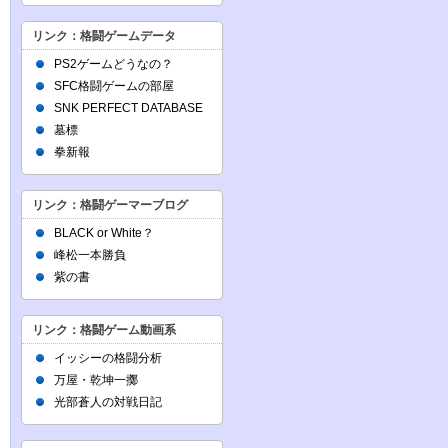
リンク：格闘ゲームデータ
PS2ゲームどうなの？
SFC格闘ゲームの部屋
SNK PERFECT DATABASE
墓標
拳新報
リンク：格闘ゲーマーブログ
BLACK or White？
峰松一本勝負
紫の書
リンク：格闘ゲーム動画系
イッシーの格闘分析
万屋・乾坤一擲
光部蒼人の対戦日記