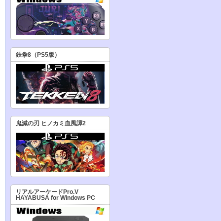
鉄拳8（PS5版）
鬼滅の刃 ヒノカミ血風譚2
リアルアーケードPro.V
HAYABUSA for Windows PC