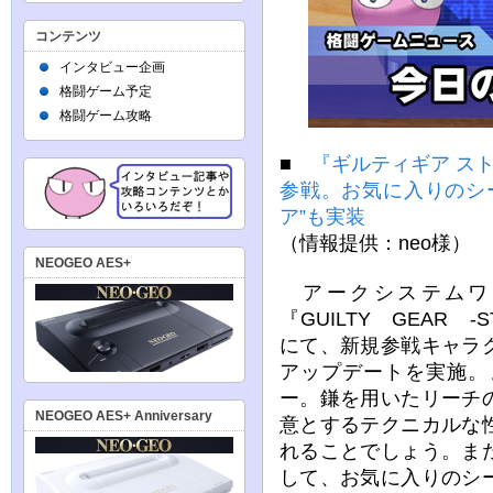
コンテンツ
インタビュー企画
格闘ゲーム予定
格闘ゲーム攻略
■
『ギルティギア ス
参戦。お気に入りのシ
ア”も実装
（情報提供：neo様）
NEOGEO AES+
アークシステムワ
『GUILTY GEAR 
にて、新規参戦キャラ
アップデートを実施。
ー。鎌を用いたリーチ
NEOGEO AES+ Anniversary
意とするテクニカルな
れることでしょう。ま
して、お気に入りのシ