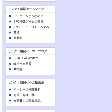
リンク：格闘ゲームデータ
PS2ゲームどうなの？
SFC格闘ゲームの部屋
SNK PERFECT DATABASE
墓標
拳新報
リンク：格闘ゲーマーブログ
BLACK or White？
峰松一本勝負
紫の書
リンク：格闘ゲーム動画系
イッシーの格闘分析
万屋・乾坤一擲
光部蒼人の対戦日記