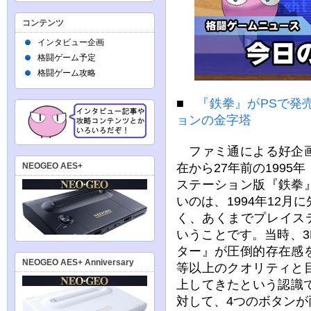
コンテンツ
インタビュー企画
格闘ゲーム予定
格闘ゲーム攻略
■
『鉄拳』がPSで発
ョンの金字塔
ファミ通による好企画
在から27年前の1995
NEOGEO AES+
ステーション版『鉄拳
いのは、1994年12
く、あくまでプレイス
いうことです。当時、
ター』が圧倒的存在感
NEOGEO AES+ Anniversary
等以上のクオリティと
上してきたという認識
対して、4つのボタン