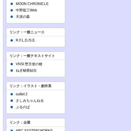
MOON CHRONICLE
中野龍三Web
天涯の森
リンク：一般ニュース
R.F.L.D./S.E.
リンク：一般テキストサイト
VNSI 堕天使の槍
ねぎ秘密結社
リンク：イラスト・創作系
outlet 2
さしみちゃんねる
ぶるのば
リンク：企業
ARC SYSTEM WORKS