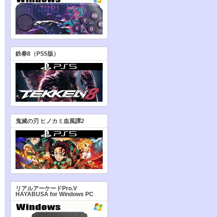
鉄拳8（PS5版）
鬼滅の刃 ヒノカミ血風譚2
リアルアーケードPro.V
HAYABUSA for Windows PC