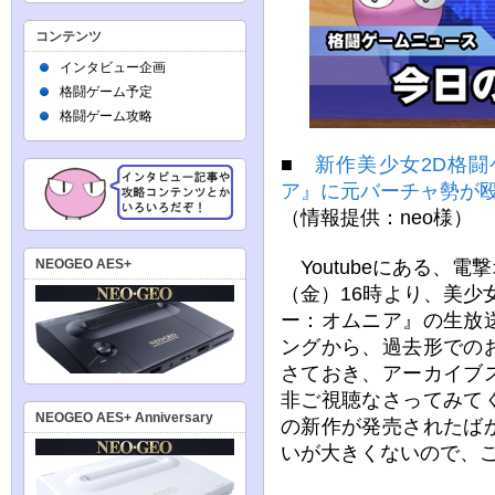
コンテンツ
インタビュー企画
格闘ゲーム予定
格闘ゲーム攻略
■
新作美少女2D格
ア』に元バーチャ勢が
（情報提供：neo様）
Youtubeにある、電撃
NEOGEO AES+
（金）16時より、美少
ー：オムニア』の生放
ングから、過去形での
さておき、アーカイブ
非ご視聴なさってみて
NEOGEO AES+ Anniversary
の新作が発売されたば
いが大きくないので、