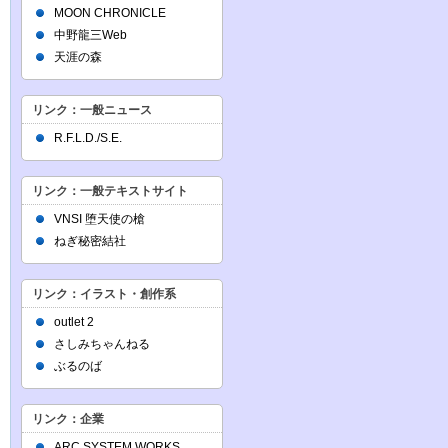
MOON CHRONICLE
中野龍三Web
天涯の森
リンク：一般ニュース
R.F.L.D./S.E.
リンク：一般テキストサイト
VNSI 堕天使の槍
ねぎ秘密結社
リンク：イラスト・創作系
outlet 2
さしみちゃんねる
ぶるのば
リンク：企業
ARC SYSTEM WORKS