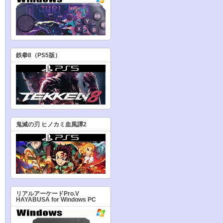
鉄拳8（PS5版）
鬼滅の刃 ヒノカミ血風譚2
リアルアーケードPro.V
HAYABUSA for Windows PC