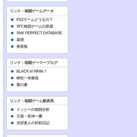
リンク：格闘ゲームデータ
PS2ゲームどうなの？
SFC格闘ゲームの部屋
SNK PERFECT DATABASE
墓標
拳新報
リンク：格闘ゲーマーブログ
BLACK or White？
峰松一本勝負
紫の書
リンク：格闘ゲーム動画系
イッシーの格闘分析
万屋・乾坤一擲
光部蒼人の対戦日記